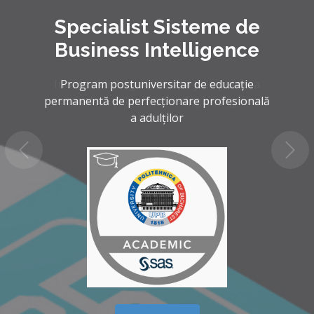
Specialist Sisteme de
Business Intelligence
Inovează în organizația ta prin puterea
combinata a științei, tehnologiei, ingineriei
și datelor